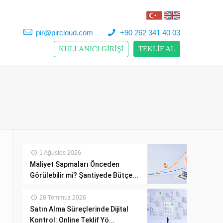
pir@pircloud.com
+90 262 341 40 03
KULLANICI GİRİŞİ
TEKLİF AL
1 Ağustos 2026
Maliyet Sapmaları Önceden
Görülebilir mi? Şantiyede Bütçe...
28 Temmuz 2026
Satın Alma Süreçlerinde Dijital
Kontrol: Online Teklif Yö...