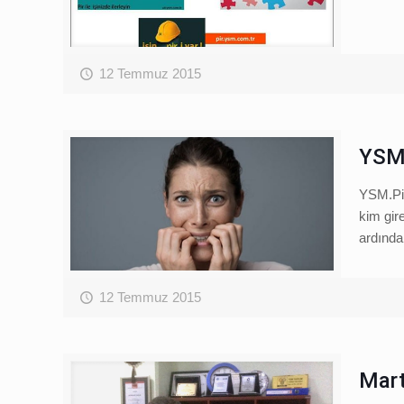
12 Temmuz 2015
YSM.
YSM.Pir
kim gir
ardında
12 Temmuz 2015
Mart