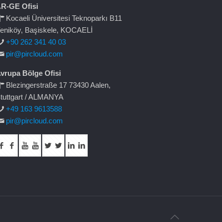
R-GE Ofisi
Kocaeli Üniversitesi Teknoparkı B11
eniköy, Başiskele, KOCAELİ
+90 262 341 40 03
pir@pircloud.com
vrupa Bölge Ofisi
Blezingerstraße 17 73430 Aalen,
tuttgart / ALMANYA
+49 163 9613588
pir@pircloud.com