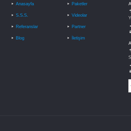
Anasayfa
Paketler
A
S.S.S.
Videolar
Y
Referanslar
Partner
Blog
İletişim
A
S