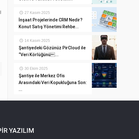
I
27 Kasım 2025
İnşaat Projelerinde CRM Nedir?
Konut Satış Yönetimi Rehbe...
14 Kasım 2025
Şantiyedeki Gözünüz PirCloud ile
“Veri Körlüğünü...
30 Ekim 2025
Şantiye ile Merkez Ofis
Arasındaki Veri Kopukluğuna Son:
...
PİR YAZILIM