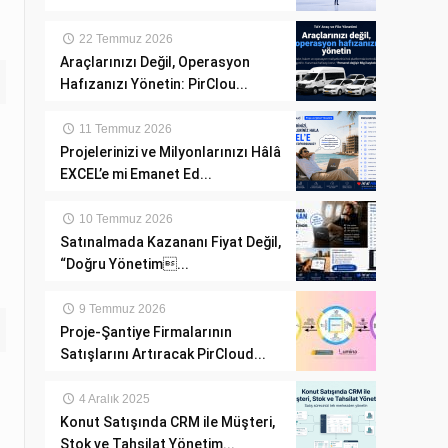
22 Temmuz 2026
Araçlarınızı Değil, Operasyon
Hafızanızı Yönetin: PirClou...
11 Temmuz 2026
Projelerinizi ve Milyonlarınızı Hâlâ
EXCEL’e mi Emanet Ed...
10 Temmuz 2026
Satınalmada Kazananı Fiyat Değil,
“Doğru Yönetim...
9 Temmuz 2026
Proje-Şantiye Firmalarının
Satışlarını Artıracak PirCloud...
4 Aralık 2025
Konut Satışında CRM ile Müşteri,
Stok ve Tahsilat Yönetim...