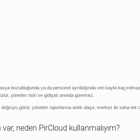
. Dosya bozulduğunda ya da personel ayrıldığında veri kaybı kaçınılmazd
rür, yönetim riski ve gidişatı anında göremez.
ğruyu görür, yönetim raporlarına anlık ulaşır, merkez ile saha tek dijit
 var, neden PirCloud kullanmalıyım?