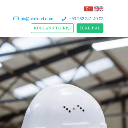
pir@pircloud.com
+90 262 341 40 03
KULLANICI GİRİŞİ
TEKLİF AL