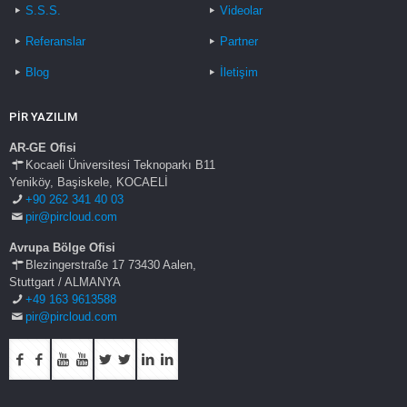
S.S.S.
Videolar
Referanslar
Partner
Blog
İletişim
PİR YAZILIM
AR-GE Ofisi
Kocaeli Üniversitesi Teknoparkı B11
Yeniköy, Başiskele, KOCAELİ
+90 262 341 40 03
pir@pircloud.com
Avrupa Bölge Ofisi
Blezingerstraße 17 73430 Aalen,
Stuttgart / ALMANYA
+49 163 9613588
pir@pircloud.com