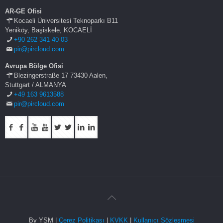
AR-GE Ofisi
Kocaeli Üniversitesi Teknoparkı B11
Yeniköy, Başiskele, KOCAELİ
+90 262 341 40 03
pir@pircloud.com
Avrupa Bölge Ofisi
Blezingerstraße 17 73430 Aalen,
Stuttgart / ALMANYA
+49 163 9613588
pir@pircloud.com
By YSM |
Çerez Politikası
|
KVKK
|
Kullanıcı Sözleşmesi