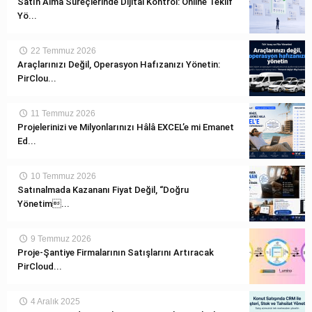
Satın Alma Süreçlerinde Dijital Kontrol: Online Teklif
Yö...
22 Temmuz 2026
Araçlarınızı Değil, Operasyon Hafızanızı Yönetin:
PirClou...
11 Temmuz 2026
Projelerinizi ve Milyonlarınızı Hâlâ EXCEL’e mi Emanet
Ed...
10 Temmuz 2026
Satınalmada Kazananı Fiyat Değil, “Doğru
Yönetim...
9 Temmuz 2026
Proje-Şantiye Firmalarının Satışlarını Artıracak
PirCloud...
4 Aralık 2025