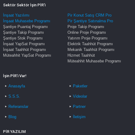
Sektör Sektör İşin PİR'i
İnşaat Yazılımı
Pir Konut Satış CRM Pro
İnşaat Muhasebe Programı
Pir Şantiye Satınalma Pro
Şantiye Puantaj Programı
Proje Takip Programı
Şantiye Takip Programı
Online Proje Programı
Şantiye Stok Programı
Yatırım Proje Programı
İnşaat YapSat Programı
Elektrik Taahhüt Programı
İnşaat Taahhüt Programı
Mekanik Taahhüt Programı
Müteahhit YapSat Programı
Hizmet Taahhüt
Müteahhit Muhasebe Programı
İşin PİR’i Var!
Anasayfa
Paketler
S.S.S.
Videolar
Referanslar
Partner
Blog
İletişim
PİR YAZILIM