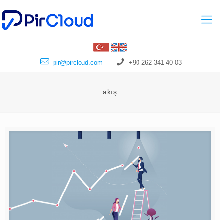
pir@pircloud.com
+90 262 341 40 03
akış