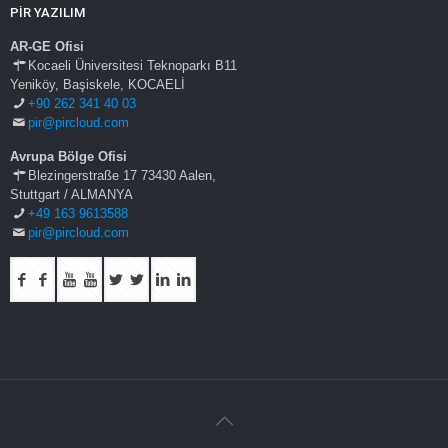
PİR YAZILIM
AR-GE Ofisi
Kocaeli Üniversitesi Teknoparkı B11
Yeniköy, Başiskele, KOCAELİ
+90 262 341 40 03
pir@pircloud.com
Avrupa Bölge Ofisi
Blezingerstraße 17 73430 Aalen,
Stuttgart / ALMANYA
+49 163 9613588
pir@pircloud.com