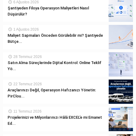
6 Ağustos 2026
Şantiyeden Filoya Operasyon Maliyetleri Nasıl
Düşürülür?
1 Ağustos 2026
Maliyet Sapmaları Önceden Görülebilir mi? Şantiyede
Bütçe...
28 Temmuz 2026
Satın Alma Süreçlerinde Dijital Kontrol: Online Teklif
Yö...
22 Temmuz 2026
Araçlarınızı Değil, Operasyon Hafızanızı Yönetin:
PirClou...
11 Temmuz 2026
Projelerinizi ve Milyonlarınızı Hâlâ EXCEL’e mi Emanet
Ed...