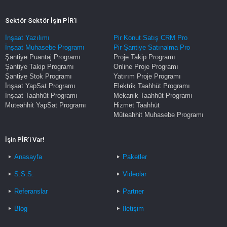
Sektör Sektör İşin PİR'i
İnşaat Yazılımı
Pir Konut Satış CRM Pro
İnşaat Muhasebe Programı
Pir Şantiye Satınalma Pro
Şantiye Puantaj Programı
Proje Takip Programı
Şantiye Takip Programı
Online Proje Programı
Şantiye Stok Programı
Yatırım Proje Programı
İnşaat YapSat Programı
Elektrik Taahhüt Programı
İnşaat Taahhüt Programı
Mekanik Taahhüt Programı
Müteahhit YapSat Programı
Hizmet Taahhüt
Müteahhit Muhasebe Programı
İşin PİR’i Var!
Anasayfa
Paketler
S.S.S.
Videolar
Referanslar
Partner
Blog
İletişim