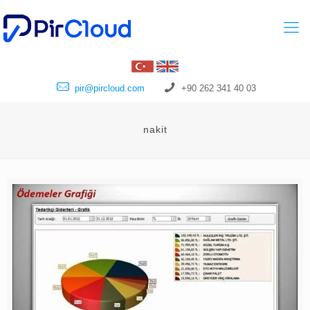
pir@pircloud.com
+90 262 341 40 03
nakit