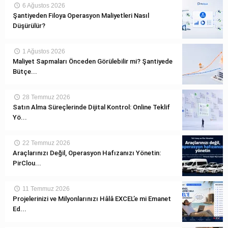
6 Ağustos 2026
Şantiyeden Filoya Operasyon Maliyetleri Nasıl
Düşürülür?
1 Ağustos 2026
Maliyet Sapmaları Önceden Görülebilir mi? Şantiyede
Bütçe...
28 Temmuz 2026
Satın Alma Süreçlerinde Dijital Kontrol: Online Teklif
Yö...
22 Temmuz 2026
Araçlarınızı Değil, Operasyon Hafızanızı Yönetin:
PirClou...
11 Temmuz 2026
Projelerinizi ve Milyonlarınızı Hâlâ EXCEL’e mi Emanet
Ed...