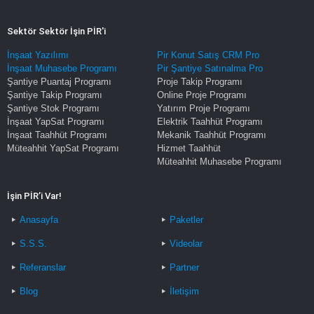
Sektör Sektör İşin PİR'i
İnşaat Yazılımı
Pir Konut Satış CRM Pro
İnşaat Muhasebe Programı
Pir Şantiye Satınalma Pro
Şantiye Puantaj Programı
Proje Takip Programı
Şantiye Takip Programı
Online Proje Programı
Şantiye Stok Programı
Yatırım Proje Programı
İnşaat YapSat Programı
Elektrik Taahhüt Programı
İnşaat Taahhüt Programı
Mekanik Taahhüt Programı
Müteahhit YapSat Programı
Hizmet Taahhüt
Müteahhit Muhasebe Programı
İşin PİR’i Var!
Anasayfa
Paketler
S.S.S.
Videolar
Referanslar
Partner
Blog
İletişim