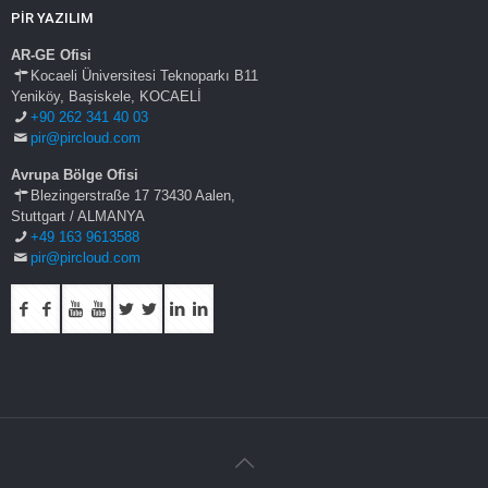
PİR YAZILIM
AR-GE Ofisi
Kocaeli Üniversitesi Teknoparkı B11
Yeniköy, Başiskele, KOCAELİ
+90 262 341 40 03
pir@pircloud.com
Avrupa Bölge Ofisi
Blezingerstraße 17 73430 Aalen,
Stuttgart / ALMANYA
+49 163 9613588
pir@pircloud.com