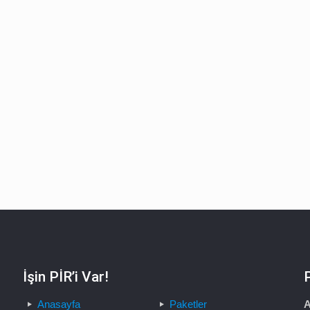
İşin PİR’i Var!
Anasayfa
Paketler
A