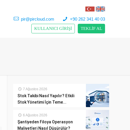
pir@pircloud.com
+90 262 341 40 03
KULLANICI GİRİŞİ
TEKLİF AL
7 Ağustos 2026
Stok Takibi Nasıl Yapılır? Etkili
Stok Yönetimi İçin Teme...
6 Ağustos 2026
Şantiyeden Filoya Operasyon
Maliyetleri Nasıl Düşürülür?