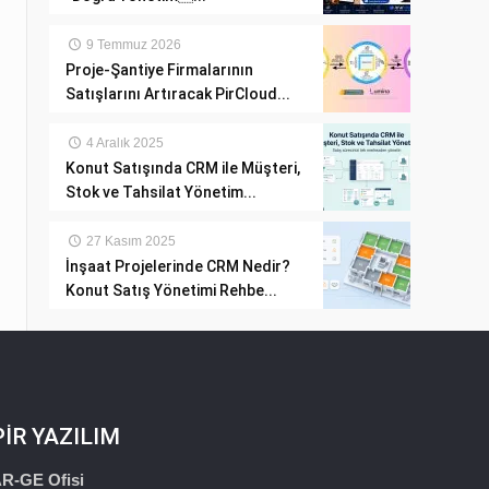
9 Temmuz 2026
Proje-Şantiye Firmalarının
Satışlarını Artıracak PirCloud...
4 Aralık 2025
Konut Satışında CRM ile Müşteri,
Stok ve Tahsilat Yönetim...
27 Kasım 2025
İnşaat Projelerinde CRM Nedir?
Konut Satış Yönetimi Rehbe...
PİR YAZILIM
R-GE Ofisi