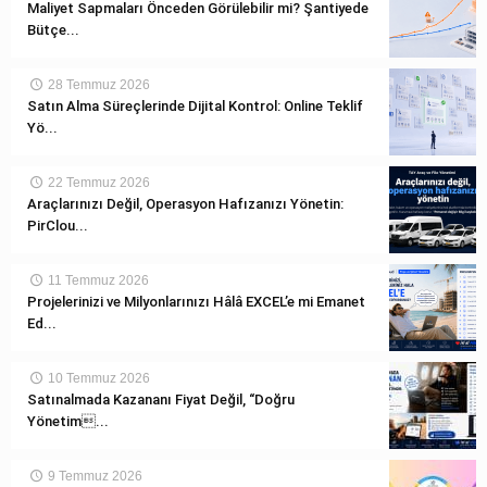
Maliyet Sapmaları Önceden Görülebilir mi? Şantiyede
Bütçe...
28 Temmuz 2026
Satın Alma Süreçlerinde Dijital Kontrol: Online Teklif
Yö...
22 Temmuz 2026
Araçlarınızı Değil, Operasyon Hafızanızı Yönetin:
PirClou...
11 Temmuz 2026
Projelerinizi ve Milyonlarınızı Hâlâ EXCEL’e mi Emanet
Ed...
10 Temmuz 2026
Satınalmada Kazananı Fiyat Değil, “Doğru
Yönetim...
9 Temmuz 2026