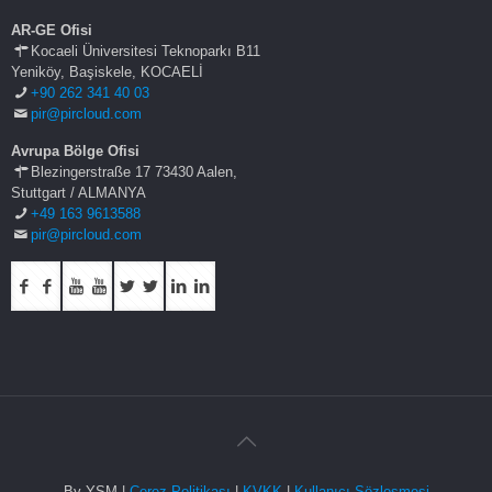
AR-GE Ofisi
Kocaeli Üniversitesi Teknoparkı B11
Yeniköy, Başiskele, KOCAELİ
+90 262 341 40 03
pir@pircloud.com
Avrupa Bölge Ofisi
Blezingerstraße 17 73430 Aalen,
Stuttgart / ALMANYA
+49 163 9613588
pir@pircloud.com
By YSM |
Çerez Politikası
|
KVKK
|
Kullanıcı Sözleşmesi