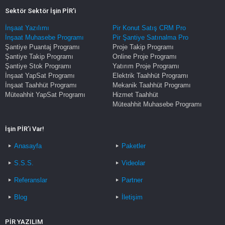
Sektör Sektör İşin PİR'i
İnşaat Yazılımı
Pir Konut Satış CRM Pro
İnşaat Muhasebe Programı
Pir Şantiye Satınalma Pro
Şantiye Puantaj Programı
Proje Takip Programı
Şantiye Takip Programı
Online Proje Programı
Şantiye Stok Programı
Yatırım Proje Programı
İnşaat YapSat Programı
Elektrik Taahhüt Programı
İnşaat Taahhüt Programı
Mekanik Taahhüt Programı
Müteahhit YapSat Programı
Hizmet Taahhüt
Müteahhit Muhasebe Programı
İşin PİR’i Var!
Anasayfa
Paketler
S.S.S.
Videolar
Referanslar
Partner
Blog
İletişim
PİR YAZILIM