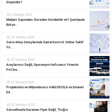
Düşürülür?
1 Ağustos 2026
Maliyet Sapmaları Önceden Görülebilir mi? Şantiyede
Bütçe...
28 Temmuz 2026
Satın Alma Süreçlerinde Dijital Kontrol: Online Teklif
Yö...
22 Temmuz 2026
Araçlarınızı Değil, Operasyon Hafızanızı Yönetin:
PirClou...
11 Temmuz 2026
Projelerinizi ve Milyonlarınızı Hâlâ EXCEL’e mi Emanet
Ed...
10 Temmuz 2026
Satınalmada Kazananı Fiyat Değil, “Doğru