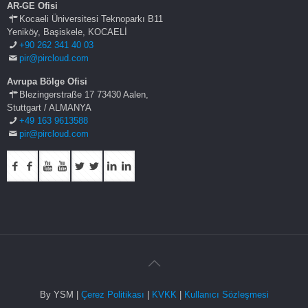
AR-GE Ofisi
Kocaeli Üniversitesi Teknoparkı B11
Yeniköy, Başiskele, KOCAELİ
+90 262 341 40 03
pir@pircloud.com
Avrupa Bölge Ofisi
Blezingerstraße 17 73430 Aalen,
Stuttgart / ALMANYA
+49 163 9613588
pir@pircloud.com
By YSM |
Çerez Politikası
|
KVKK
|
Kullanıcı Sözleşmesi