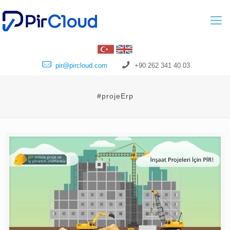
pir@pircloud.com
+90 262 341 40 03
#projeErp