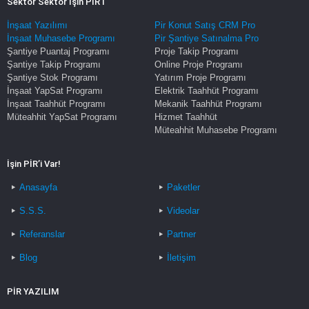
Sektör Sektör İşin PİR'i
İnşaat Yazılımı
Pir Konut Satış CRM Pro
İnşaat Muhasebe Programı
Pir Şantiye Satınalma Pro
Şantiye Puantaj Programı
Proje Takip Programı
Şantiye Takip Programı
Online Proje Programı
Şantiye Stok Programı
Yatırım Proje Programı
İnşaat YapSat Programı
Elektrik Taahhüt Programı
İnşaat Taahhüt Programı
Mekanik Taahhüt Programı
Müteahhit YapSat Programı
Hizmet Taahhüt
Müteahhit Muhasebe Programı
İşin PİR’i Var!
Anasayfa
Paketler
S.S.S.
Videolar
Referanslar
Partner
Blog
İletişim
PİR YAZILIM