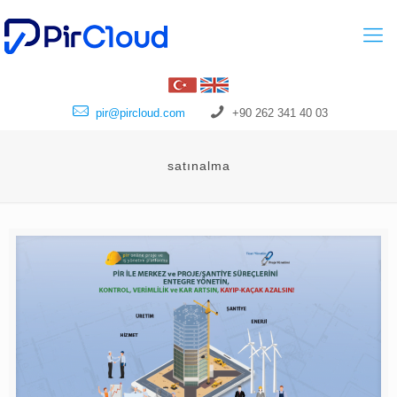
pir@pircloud.com
+90 262 341 40 03
satınalma