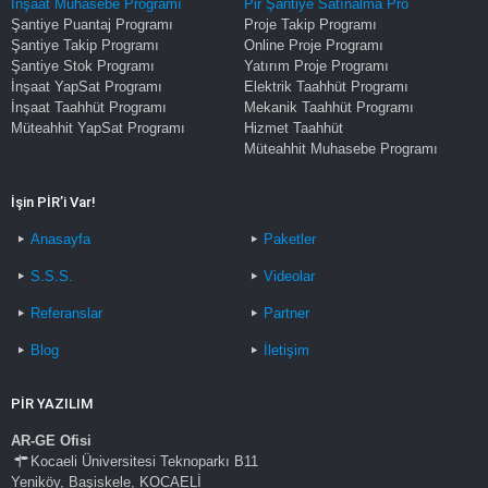
İnşaat Muhasebe Programı
Pir Şantiye Satınalma Pro
Şantiye Puantaj Programı
Proje Takip Programı
Şantiye Takip Programı
Online Proje Programı
Şantiye Stok Programı
Yatırım Proje Programı
İnşaat YapSat Programı
Elektrik Taahhüt Programı
İnşaat Taahhüt Programı
Mekanik Taahhüt Programı
Müteahhit YapSat Programı
Hizmet Taahhüt
Müteahhit Muhasebe Programı
İşin PİR’i Var!
Anasayfa
Paketler
S.S.S.
Videolar
Referanslar
Partner
Blog
İletişim
PİR YAZILIM
AR-GE Ofisi
Kocaeli Üniversitesi Teknoparkı B11
Yeniköy, Başiskele, KOCAELİ