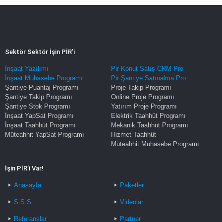
Sektör Sektör İşin PİR'i
İnşaat Yazılımı
Pir Konut Satış CRM Pro
İnşaat Muhasebe Programı
Pir Şantiye Satınalma Pro
Şantiye Puantaj Programı
Proje Takip Programı
Şantiye Takip Programı
Online Proje Programı
Şantiye Stok Programı
Yatırım Proje Programı
İnşaat YapSat Programı
Elektrik Taahhüt Programı
İnşaat Taahhüt Programı
Mekanik Taahhüt Programı
Müteahhit YapSat Programı
Hizmet Taahhüt
Müteahhit Muhasebe Programı
İşin PİR’i Var!
Anasayfa
Paketler
S.S.S.
Videolar
Referanslar
Partner