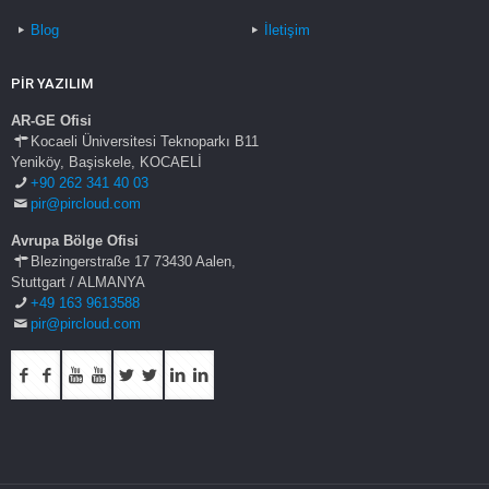
Blog
İletişim
PİR YAZILIM
AR-GE Ofisi
Kocaeli Üniversitesi Teknoparkı B11
Yeniköy, Başiskele, KOCAELİ
+90 262 341 40 03
pir@pircloud.com
Avrupa Bölge Ofisi
Blezingerstraße 17 73430 Aalen,
Stuttgart / ALMANYA
+49 163 9613588
pir@pircloud.com