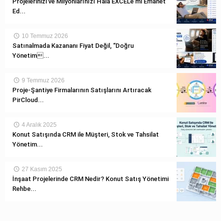
Projelerinizi ve Milyonlarınızı Hâlâ EXCEL’e mi Emanet
Ed...
10 Temmuz 2026
Satınalmada Kazananı Fiyat Değil, “Doğru
Yönetim...
9 Temmuz 2026
Proje-Şantiye Firmalarının Satışlarını Artıracak
PirCloud...
4 Aralık 2025
Konut Satışında CRM ile Müşteri, Stok ve Tahsilat
Yönetim...
27 Kasım 2025
İnşaat Projelerinde CRM Nedir? Konut Satış Yönetimi
Rehbe...