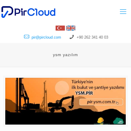
pir@pircloud.com
+90 262 341 40 03
ysm yazılım