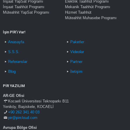
İnşaat YapSat Programı
Elektrik Taahhüt Programı
İnşaat Taahhüt Programı
Mekanik Taahhüt Programı
Müteahhit YapSat Programı
Hizmet Taahhüt
Müteahhit Muhasebe Programı
İşin PİR’i Var!
Anasayfa
Paketler
S.S.S.
Videolar
Referanslar
Partner
Blog
İletişim
PİR YAZILIM
AR-GE Ofisi
Kocaeli Üniversitesi Teknoparkı B11
Yeniköy, Başiskele, KOCAELİ
+90 262 341 40 03
pir@pircloud.com
Avrupa Bölge Ofisi