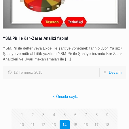
YSM.Pir ile Kar-Zarar Analizi Yapın!
YSM.Pir ile defter veya Excel ile şantiye yönetmek tarih oluyor. Ya siz?
Şantiye ve müteahhitlik yazılımı YSM.Pir ile Şantiye bazında Kar-Zarar
Analizleri ve Uyarı mekanizmaları ile
[…]
12 Temmuz 2015
Devamı
Önceki sayfa
1
2
3
4
5
6
7
8
9
10
11
12
13
14
15
16
17
18