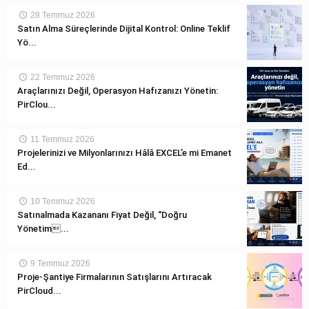
28 Temmuz 2026
Satın Alma Süreçlerinde Dijital Kontrol: Online Teklif
Yö...
22 Temmuz 2026
Araçlarınızı Değil, Operasyon Hafızanızı Yönetin:
PirClou...
11 Temmuz 2026
Projelerinizi ve Milyonlarınızı Hâlâ EXCEL’e mi Emanet
Ed...
10 Temmuz 2026
Satınalmada Kazananı Fiyat Değil, “Doğru
Yönetim...
9 Temmuz 2026
Proje-Şantiye Firmalarının Satışlarını Artıracak
PirCloud...