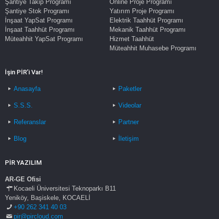
Şantiye Takip Programı
Online Proje Programı
Şantiye Stok Programı
Yatırım Proje Programı
İnşaat YapSat Programı
Elektrik Taahhüt Programı
İnşaat Taahhüt Programı
Mekanik Taahhüt Programı
Müteahhit YapSat Programı
Hizmet Taahhüt
Müteahhit Muhasebe Programı
İşin PİR’i Var!
Anasayfa
Paketler
S.S.S.
Videolar
Referanslar
Partner
Blog
İletişim
PİR YAZILIM
AR-GE Ofisi
Kocaeli Üniversitesi Teknoparkı B11
Yeniköy, Başiskele, KOCAELİ
+90 262 341 40 03
pir@pircloud.com