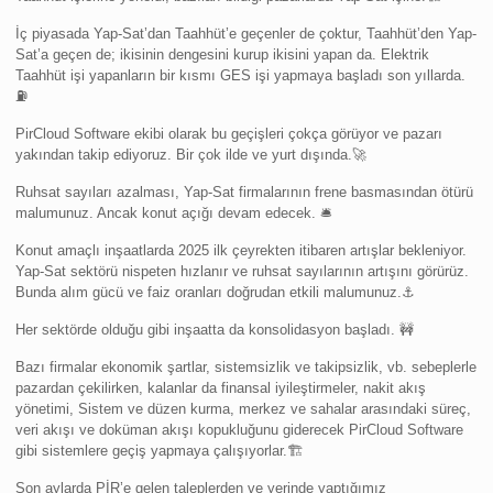
İç piyasada Yap-Sat’dan Taahhüt’e geçenler de çoktur, Taahhüt’den Yap-
Sat’a geçen de; ikisinin dengesini kurup ikisini yapan da. Elektrik
Taahhüt işi yapanların bir kısmı GES işi yapmaya başladı son yıllarda.
⛽️
PirCloud Software ekibi olarak bu geçişleri çokça görüyor ve pazarı
yakından takip ediyoruz. Bir çok ilde ve yurt dışında.🚀
Ruhsat sayıları azalması, Yap-Sat firmalarının frene basmasından ötürü
malumunuz. Ancak konut açığı devam edecek. 🛎
Konut amaçlı inşaatlarda 2025 ilk çeyrekten itibaren artışlar bekleniyor.
Yap-Sat sektörü nispeten hızlanır ve ruhsat sayılarının artışını görürüz.
Bunda alım gücü ve faiz oranları doğrudan etkili malumunuz.⚓️
Her sektörde olduğu gibi inşaatta da konsolidasyon başladı. 🚧
Bazı firmalar ekonomik şartlar, sistemsizlik ve takipsizlik, vb. sebeplerle
pazardan çekilirken, kalanlar da finansal iyileştirmeler, nakit akış
yönetimi, Sistem ve düzen kurma, merkez ve sahalar arasındaki süreç,
veri akışı ve doküman akışı kopukluğunu giderecek PirCloud Software
gibi sistemlere geçiş yapmaya çalışıyorlar.🏗
Son aylarda PİR’e gelen taleplerden ve yerinde yaptığımız