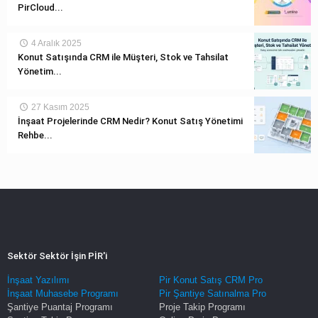
PirCloud...
4 Aralık 2025
Konut Satışında CRM ile Müşteri, Stok ve Tahsilat
Yönetim...
27 Kasım 2025
İnşaat Projelerinde CRM Nedir? Konut Satış Yönetimi
Rehbe...
Sektör Sektör İşin PİR'i
İnşaat Yazılımı
Pir Konut Satış CRM Pro
İnşaat Muhasebe Programı
Pir Şantiye Satınalma Pro
Şantiye Puantaj Programı
Proje Takip Programı