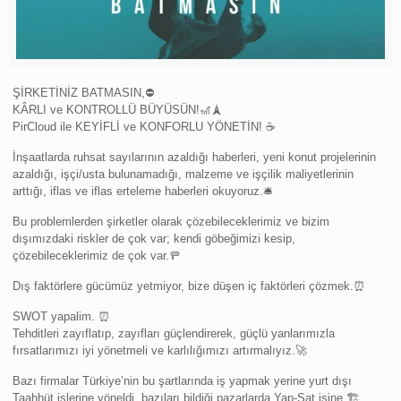
ŞİRKETİNİZ BATMASIN,⛔️
KÂRLI ve KONTROLLÜ BÜYÜSÜN!🎢🗼
PirCloud ile KEYİFLİ ve KONFORLU YÖNETİN! ☕️
İnşaatlarda ruhsat sayılarının azaldığı haberleri, yeni konut projelerinin
azaldığı, işçi/usta bulunamadığı, malzeme ve işçilik maliyetlerinin
arttığı, iflas ve iflas erteleme haberleri okuyoruz.🛎
Bu problemlerden şirketler olarak çözebileceklerimiz ve bizim
dışımızdaki riskler de çok var; kendi göbeğimizi kesip,
çözebileceklerimiz de çok var.🚥
Dış faktörlere gücümüz yetmiyor, bize düşen iç faktörleri çözmek.⏰️
SWOT yapalim. ⏰️
Tehditleri zayıflatıp, zayıfları güçlendirerek, güçlü yanlarımızla
fırsatlarımızı iyi yönetmeli ve karlılığımızı artırmalıyız.🚀
Bazı firmalar Türkiye’nin bu şartlarında iş yapmak yerine yurt dışı
Taahhüt işlerine yöneldi, bazıları bildiği pazarlarda Yap-Sat işine.🏗