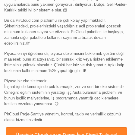
uygulamalarda bunu yakınen görüyoruz, dinliyoruz. Bütçe, Gelir-Gider-
Karlılık takibi iyi bir sistemle olur. 🙆
Bu da PirCloud.com platformu ile çok kolay yapılmaktadır.
Şirketinizdeki, projelerinizdeki yaşadığınız acil problemleri çözecek
minimum kullanıcı sayısı ve çözecek PirCloud paketleri ile başlayıp,
zamanla diğer paketlere kullanıcı sayısını artırarak devam
edebilirsiniz.💯
Piyasa en iyi öğretmendir, piyasa düzelmesini beklemek çözüm değil
maalesef; bunu atlattıysanız, bir sonraki kriz veya riskten etkilenme
ihtimaliniz yüksek olacaktır. Çünkü her kriz ve risk yıpratır, tıpkı kalp
krizlerinin kalbi minimum %25 yıprattığı gibi. ⛽️
Piyasa bir eko sistemdir.
İnşaat işi de kendi içinde çok karmaşık, zor ve sert bir eko sistemdir.
Örneğin; eğitim sisteminin yarattığı işçi/usta bulamama problemi ve
bunun işçilik maliyetlerine, iş programında yarattığı geciklemelere,
kesilen cezalara yansıması. 😞
PirCloud Proje-Şantiye yönetim, kontrol, takip ve verimlilik çözümü
olarak hizmetinizdedir.