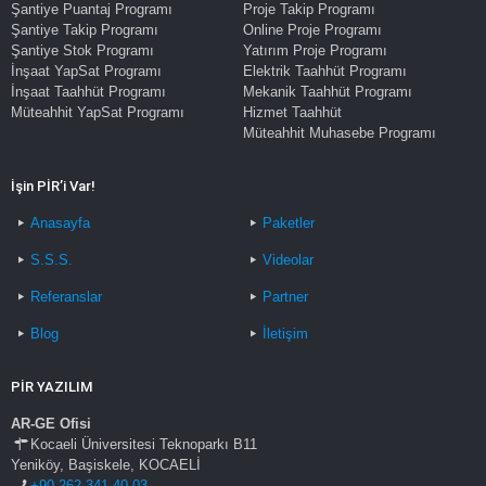
Şantiye Puantaj Programı
Proje Takip Programı
Şantiye Takip Programı
Online Proje Programı
Şantiye Stok Programı
Yatırım Proje Programı
İnşaat YapSat Programı
Elektrik Taahhüt Programı
İnşaat Taahhüt Programı
Mekanik Taahhüt Programı
Müteahhit YapSat Programı
Hizmet Taahhüt
Müteahhit Muhasebe Programı
İşin PİR’i Var!
Anasayfa
Paketler
S.S.S.
Videolar
Referanslar
Partner
Blog
İletişim
PİR YAZILIM
AR-GE Ofisi
Kocaeli Üniversitesi Teknoparkı B11
Yeniköy, Başiskele, KOCAELİ
+90 262 341 40 03