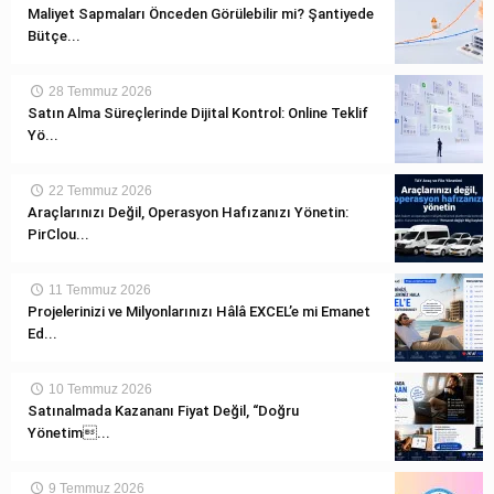
Maliyet Sapmaları Önceden Görülebilir mi? Şantiyede
Bütçe...
28 Temmuz 2026
Satın Alma Süreçlerinde Dijital Kontrol: Online Teklif
Yö...
22 Temmuz 2026
Araçlarınızı Değil, Operasyon Hafızanızı Yönetin:
PirClou...
11 Temmuz 2026
Projelerinizi ve Milyonlarınızı Hâlâ EXCEL’e mi Emanet
Ed...
10 Temmuz 2026
Satınalmada Kazananı Fiyat Değil, “Doğru
Yönetim...
9 Temmuz 2026