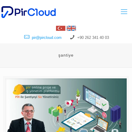
pir@pircloud.com
+90 262 341 40 03
şantiye