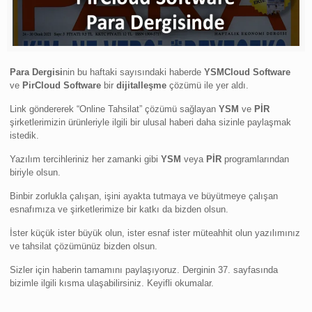
Para Dergisi
nin bu haftaki sayısındaki haberde
YSMCloud Software
ve
PirCloud Software
bir
dijitalleşme
çözümü ile yer aldı.
Link göndererek “Online Tahsilat” çözümü sağlayan
YSM
ve
PİR
şirketlerimizin ürünleriyle ilgili bir ulusal haberi daha sizinle paylaşmak
istedik.
Yazılım tercihleriniz her zamanki gibi
YSM
veya
PİR
programlarından
biriyle olsun.
Binbir zorlukla çalışan, işini ayakta tutmaya ve büyütmeye çalışan
esnafımıza ve şirketlerimize bir katkı da bizden olsun.
İster küçük ister büyük olun, ister esnaf ister müteahhit olun yazılımınız
ve tahsilat çözümünüz bizden olsun.
Sizler için haberin tamamını paylaşıyoruz. Derginin 37. sayfasında
bizimle ilgili kısma ulaşabilirsiniz. Keyifli okumalar.