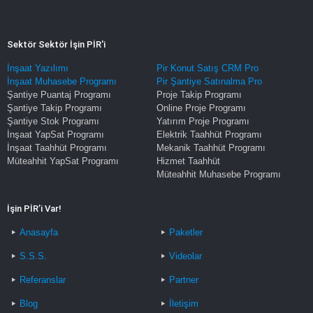
Sektör Sektör İşin PİR'i
İnşaat Yazılımı
Pir Konut Satış CRM Pro
İnşaat Muhasebe Programı
Pir Şantiye Satınalma Pro
Şantiye Puantaj Programı
Proje Takip Programı
Şantiye Takip Programı
Online Proje Programı
Şantiye Stok Programı
Yatırım Proje Programı
İnşaat YapSat Programı
Elektrik Taahhüt Programı
İnşaat Taahhüt Programı
Mekanik Taahhüt Programı
Müteahhit YapSat Programı
Hizmet Taahhüt
Müteahhit Muhasebe Programı
İşin PİR’i Var!
Anasayfa
Paketler
S.S.S.
Videolar
Referanslar
Partner
Blog
İletişim