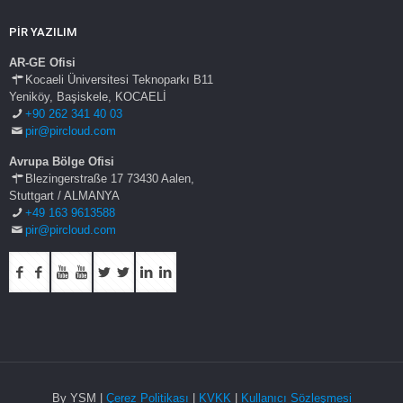
PİR YAZILIM
AR-GE Ofisi
Kocaeli Üniversitesi Teknoparkı B11
Yeniköy, Başiskele, KOCAELİ
+90 262 341 40 03
pir@pircloud.com
Avrupa Bölge Ofisi
Blezingerstraße 17 73430 Aalen,
Stuttgart / ALMANYA
+49 163 9613588
pir@pircloud.com
By YSM |
Çerez Politikası
|
KVKK
|
Kullanıcı Sözleşmesi