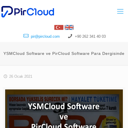
pir@pircloud.com
+90 262 341 40 03
YSMCloud Software ve PirCloud Software Para Dergisinde
26 Ocak 2021