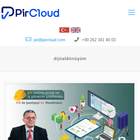
pir@pircloud.com
+90 262 341 40 03
dijitaldönüşüm