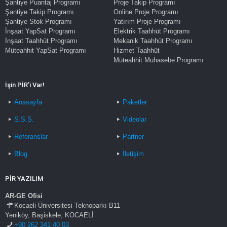
Şantiye Puantaj Programı
Proje Takip Programı
Şantiye Takip Programı
Online Proje Programı
Şantiye Stok Programı
Yatırım Proje Programı
İnşaat YapSat Programı
Elektrik Taahhüt Programı
İnşaat Taahhüt Programı
Mekanik Taahhüt Programı
Müteahhit YapSat Programı
Hizmet Taahhüt
Müteahhit Muhasebe Programı
İşin PİR’i Var!
Anasayfa
Paketler
S.S.S.
Videolar
Referanslar
Partner
Blog
İletişim
PİR YAZILIM
AR-GE Ofisi
Kocaeli Üniversitesi Teknoparkı B11
Yeniköy, Başiskele, KOCAELİ
+90 262 341 40 03