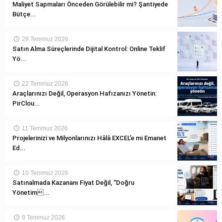
Maliyet Sapmaları Önceden Görülebilir mi? Şantiyede
Bütçe...
28 Temmuz 2026
Satın Alma Süreçlerinde Dijital Kontrol: Online Teklif
Yö...
22 Temmuz 2026
Araçlarınızı Değil, Operasyon Hafızanızı Yönetin:
PirClou...
11 Temmuz 2026
Projelerinizi ve Milyonlarınızı Hâlâ EXCEL’e mi Emanet
Ed...
10 Temmuz 2026
Satınalmada Kazananı Fiyat Değil, “Doğru
Yönetim...
9 Temmuz 2026