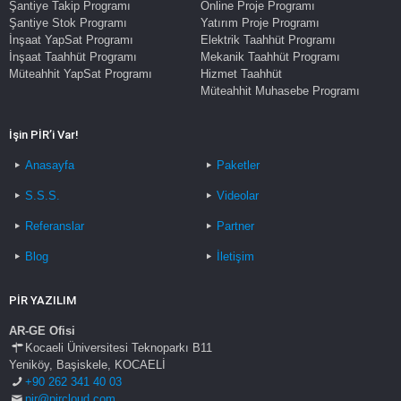
Şantiye Takip Programı
Online Proje Programı
Şantiye Stok Programı
Yatırım Proje Programı
İnşaat YapSat Programı
Elektrik Taahhüt Programı
İnşaat Taahhüt Programı
Mekanik Taahhüt Programı
Müteahhit YapSat Programı
Hizmet Taahhüt
Müteahhit Muhasebe Programı
İşin PİR’i Var!
Anasayfa
Paketler
S.S.S.
Videolar
Referanslar
Partner
Blog
İletişim
PİR YAZILIM
AR-GE Ofisi
Kocaeli Üniversitesi Teknoparkı B11
Yeniköy, Başiskele, KOCAELİ
+90 262 341 40 03
pir@pircloud.com