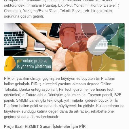
sektöründeki firmaların Puantaj, Ekip/Rut Yönetimi, Kontrol Listeleri (
Checklist), Yazışma/Evrak/Chat, Teknik Servis, vb. bir çok takip
sorununa çözüm getirdi.
PİR bir yazılım olmayı geçmiş ve büyüyen ve büyüten bir Platform
haline gelmiştir. PİR iş süreçleri yazılımı olmanın dışında Online
Tahsilat, Banka entegrasyonları, FinTech çözümleri ve InsureTech
çözümleri, e-Fatura gibi e-Dönüşüm çözümleri ile, Taşeron paneli, B2B
paneli, SMMM paneli gibi teknolojik yatırımlarla giderek büyük bir İş
Platform haline geldi ve daha da büyüyecek bu gidişle. Kullanıcılarını da
büyüterek sunduğu katma değeri daha da artıracak, rekabette öne
geçirmeyi daha da hızl
andıracak.
Proje Bazlı HİZMET Sunan İşletmeler İçin PİR