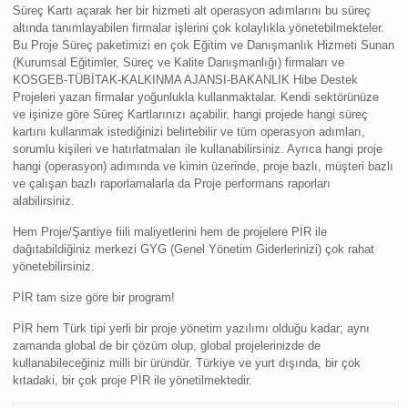
Süreç Kartı açarak her bir hizmeti alt operasyon adımlarını bu süreç
altında tanımlayabilen firmalar işlerini çok kolaylıkla yönetebilmekteler.
Bu Proje Süreç paketimizi en çok Eğitim ve Danışmanlık Hizmeti Sunan
(Kurumsal Eğitimler, Süreç ve Kalite Danışmanlığı) firmaları ve
KOSGEB-TÜBİTAK-KALKINMA AJANSI-BAKANLIK Hibe Destek
Projeleri yazan firmalar yoğunlukla kullanmaktalar. Kendi sektörünüze
ve işinize göre Süreç Kartlarınızı açabilir, hangi projede hangi süreç
kartını kullanmak istediğinizi belirtebilir ve tüm operasyon adımları,
sorumlu kişileri ve hatırlatmaları ile kullanabilirsiniz. Ayrıca hangi proje
hangi (operasyon) adımında ve kimin üzerinde, proje bazlı, müşteri bazlı
ve çalışan bazlı raporlamalarla da Proje performans raporları
alabilirsiniz.
Hem Proje/Şantiye fiili maliyetlerini hem de projelere PİR ile
dağıtabildiğiniz merkezi GYG (Genel Yönetim Giderlerinizi) çok rahat
yönetebilirsiniz.
PİR tam size göre bir program!
PİR hem Türk tipi yerli bir proje yönetim yazılımı olduğu kadar; aynı
zam
anda global de bir çözüm olup, global projelerinizde de
kullanabileceğiniz milli bir üründür. Türkiye ve yurt dışında, bir çok
kıtadaki, bir çok proje PİR ile yönetilmektedir.