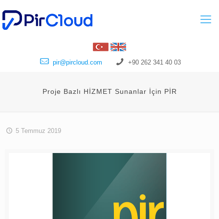
pir@pircloud.com
+90 262 341 40 03
Proje Bazlı HİZMET Sunanlar İçin PİR
5 Temmuz 2019