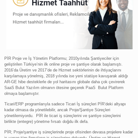
PİR Proje ve İş Yönetim Platformu; 2010yılında Şantiyeciler için
geliştirilen Türkiye’nin ilk online proje ve şantiye olarak başlamıştı.
2016’da Üretim ve 2017’de de Hizmet sektörlerinin de ihtiyaçlarını
karşılamaya yönelmiş, 2018 yılında ise yeni statüye kavuşarak aldığı
AR-GE hibe desteklerle de yol haritasını globale daha çok çevirerek
SaaS Bulut Yazılım olmanın ötesine geçerek PaaS Bulut Platform
olmaya başlamıştır.
Ticari/ERP programlarıyla sadece Ticari İş süreçleri PİR’deki altyapı
kadar olmasa da yönetilebilir, ancak Proje/Şantiye Süreçleri
yönetilemiyordu. PİR ile ticari iş süreçlerini ve şantiye süreçlerini
birlikte (entegre) yönetme fırsatı doğdu ilk defa.
PİR; Proje/şantiye iş süreçlerinde proje ofisinden devasa projelere kadar
iş yapan tüm firmaların iş süreçlerine dokundu. Üretim ve Hizmet