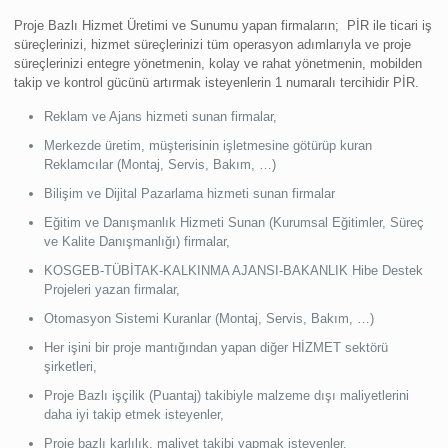
Proje Bazlı Hizmet Üretimi ve Sunumu yapan firmaların; PİR ile ticari iş
süreçlerinizi, hizmet süreçlerinizi tüm operasyon adımlarıyla ve proje
süreçlerinizi entegre yönetmenin, kolay ve rahat yönetmenin, mobilden
takip ve kontrol gücünü artırmak isteyenlerin 1 numaralı tercihidir PİR.
Reklam ve Ajans hizmeti sunan firmalar,
Merkezde üretim, müşterisinin işletmesine götürüp kuran
Reklamcılar (Montaj, Servis, Bakım, …)
Bilişim ve Dijital Pazarlama hizmeti sunan firmalar
Eğitim ve Danışmanlık Hizmeti Sunan (Kurumsal Eğitimler, Süreç
ve Kalite Danışmanlığı) firmalar,
KOSGEB-TÜBİTAK-KALKINMA AJANSI-BAKANLIK Hibe Destek
Projeleri yazan firmalar,
Otomasyon Sistemi Kuranlar (Montaj, Servis, Bakım, …)
Her işini bir proje mantığından yapan diğer HİZMET sektörü
şirketleri,
Proje Bazlı işçilik (Puantaj) takibiyle malzeme dışı maliyetlerini
daha iyi takip etmek isteyenler,
Proje bazlı karlılık, maliyet takibi yapmak isteyenler,