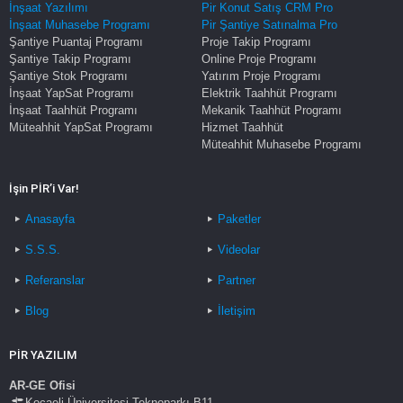
İnşaat Yazılımı
Pir Konut Satış CRM Pro
İnşaat Muhasebe Programı
Pir Şantiye Satınalma Pro
Şantiye Puantaj Programı
Proje Takip Programı
Şantiye Takip Programı
Online Proje Programı
Şantiye Stok Programı
Yatırım Proje Programı
İnşaat YapSat Programı
Elektrik Taahhüt Programı
İnşaat Taahhüt Programı
Mekanik Taahhüt Programı
Müteahhit YapSat Programı
Hizmet Taahhüt
Müteahhit Muhasebe Programı
İşin PİR’i Var!
Anasayfa
Paketler
S.S.S.
Videolar
Referanslar
Partner
Blog
İletişim
PİR YAZILIM
AR-GE Ofisi
Kocaeli Üniversitesi Teknoparkı B11