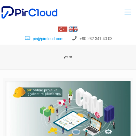
pir@pircloud.com
+90 262 341 40 03
ysm